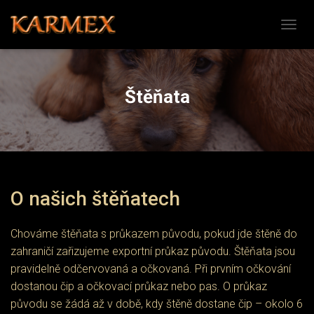
PŘEPN
Štěňata
O našich štěňatech
Chováme štěňata s průkazem původu, pokud jde štěně do
zahraničí zařizujeme exportní průkaz původu. Štěňata jsou
pravidelně odčervovaná a očkovaná. Při prvním očkování
dostanou čip a očkovací průkaz nebo pas. O průkaz
původu se žádá až v době, kdy štěně dostane čip – okolo 6