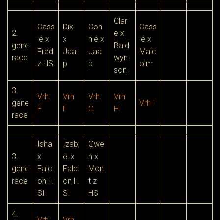
Clar
Cass
Dixi
Con
Cass
2.
e x
ie x
x
nie x
ie x
gene
Bald
Fred
Jaa
Jaa
Malc
race
wyn
z HS
p
p
olm
son
3.
Vrh
Vrh
Vrh
Vrh
gene
Vrh I
E
F
G
H
race
Isha
Izab
Gwe
3.
x
el x
n x
gene
Falc
Falc
Mon
race
on F.
on F.
t z
SI
SI
HS
4.
Vrh
Vrh