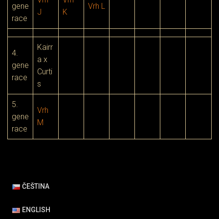
gene
Vrh L
J
K
race
Kairr
4.
a x
gene
Curti
race
s
5.
Vrh
gene
M
race
ČEŠTINA
ENGLISH