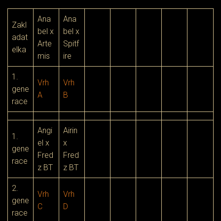
Ana
Ana
Zakl
bel x
bel x
adat
Arte
Spitf
elka
mis
ire
1.
Vrh
Vrh
gene
A
B
race
Angi
Airin
1.
el x
x
gene
Fred
Fred
race
z BT
z BT
2.
Vrh
Vrh
gene
C
D
race