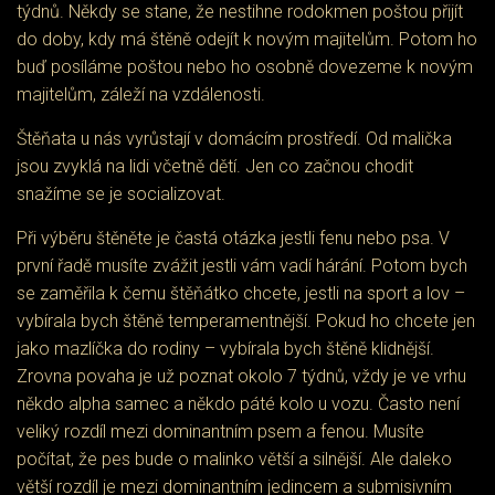
týdnů. Někdy se stane, že nestihne rodokmen poštou přijít
do doby, kdy má štěně odejít k novým majitelům. Potom ho
buď posíláme poštou nebo ho osobně dovezeme k novým
majitelům, záleží na vzdálenosti.
Štěňata u nás vyrůstají v domácím prostředí. Od malička
jsou zvyklá na lidi včetně dětí. Jen co začnou chodit
snažíme se je socializovat.
Při výběru štěněte je častá otázka jestli fenu nebo psa. V
první řadě musíte zvážit jestli vám vadí hárání. Potom bych
se zaměřila k čemu štěňátko chcete, jestli na sport a lov –
vybírala bych štěně temperamentnější. Pokud ho chcete jen
jako mazlíčka do rodiny – vybírala bych štěně klidnější.
Zrovna povaha je už poznat okolo 7 týdnů, vždy je ve vrhu
někdo alpha samec a někdo páté kolo u vozu. Často není
veliký rozdíl mezi dominantním psem a fenou. Musíte
počítat, že pes bude o malinko větší a silnější. Ale daleko
větší rozdíl je mezi dominantním jedincem a submisivním