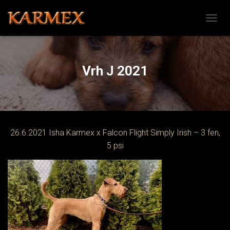
PŘEPN
Vrh J 2021
26.6.2021 Isha Karmex x Falcon Flight Simply Irish – 3 fen,
5 psi