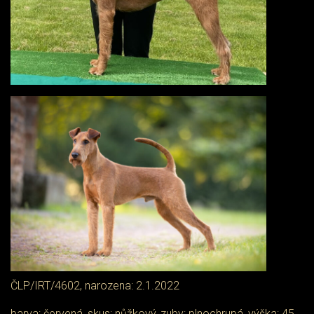
ČLP/IRT/4602, narozena: 2.1.2022
barva: červená, skus: nůžkový, zuby: plnochrupá, výška: 45