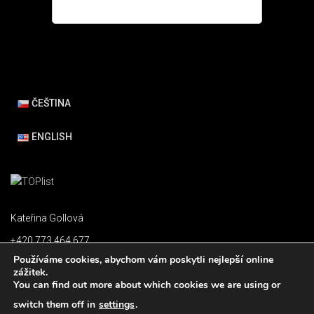
ČEŠTINA
ENGLISH
Kateřina Gollová
+420 773 464 677
Používáme cookies, abychom vám poskytli nejlepší online
katerina.gollova@gmail.com
zážitek.
You can find out more about which cookies we are using or
switch them off in
settings
.