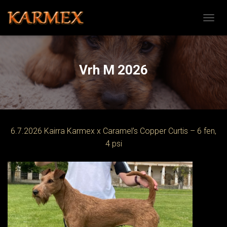
PŘEPN
Vrh M 2026
6.7.2026 Kairra Karmex x Caramel’s Copper Curtis – 6 fen,
4 psi