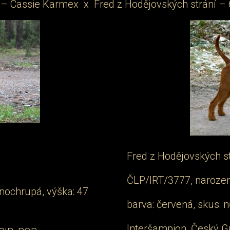
– Cassie Karmex x Fred z Hodějovských strání – 6
Fred z Hodějovských st
ČLP/IRT/3777, narozen
lnochrupá, výška: 47
barva: červená, skus: 
Interšampion, Český 