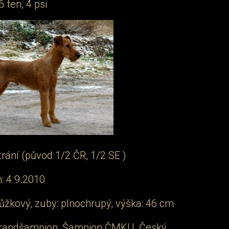
 fen, 4 psi
rání (původ 1/2 ČR, 1/2 SE )
: 4.9.2010
nůžkový, zuby: plnochrupý, výška: 46 cm
Grandšampion, Šampion ČMKU, Český