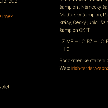
CIB, BOB
šampion , Německý ša
Maďarský šampion, Ra
Karmex
krásy, Český junior š
šampion ÖKfT
LZ MP – I.C, BZ – I.C, B
– I.C
Rodokmen ke stažení 
Web:
irish-terrier.web
volet