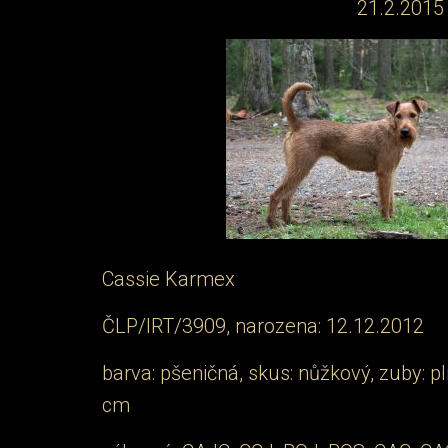
21.2.2015 
Cassie Karmex
ČLP/IRT/3909, narozena: 12.12.2012
barva: pšeničná, skus: nůžkový, zuby: p
cm